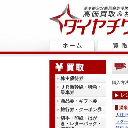
株主優待券
購入方
ＪＲ新幹線・特急・
乗車券
レ
商品券・ギフト券
温泉
旅行券・クーポン券
大江
切手・印紙・はが
ラク
き・レターパック・
箱根