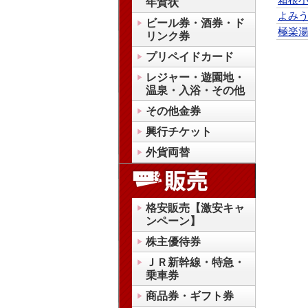
年賀状
よみ
ビール券・酒券・ド
極楽
リンク券
プリペイドカード
レジャー・遊園地・
温泉・入浴・その他
その他金券
興行チケット
外貨両替
格安販売【激安キャ
ンペーン】
株主優待券
ＪＲ新幹線・特急・
乗車券
商品券・ギフト券