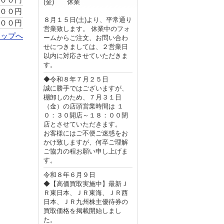
(金) 休業
００円
８月１５日(土)より、平常通り
００円
営業致します。 休業中のフォ
トップへ
ームからご注文、お問い合わ
せにつきましては、２営業日
以内に対応させていただきま
す。
◆令和８年７月２５日
誠に勝手ではございますが、
棚卸しのため、７月３１日
（金）の店頭営業時間は １
０：３０開店～１８：００閉
店とさせていただきます。
お客様にはご不便ご迷惑をお
かけ致しますが、何卒ご理解
ご協力の程お願い申し上げま
す。
令和８年６月９日
◆【高価買取実施中】最新Ｊ
Ｒ東日本、ＪＲ東海、ＪＲ西
日本、ＪＲ九州株主優待券の
買取価格を掲載開始しまし
た。