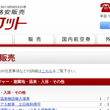
法や注意事項などの詳細は
こちら
をご覧下さい。
ジャー・遊園地・温泉・入浴・その他
・入浴・その他
戸温泉物語御入場券
１，７
ーア入館券 土日祝利用可
２，３
小涌園ユネッサン（２名入場無料券）
１，４