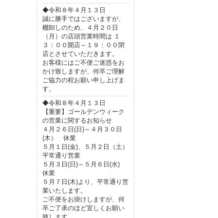
◆令和８年４月１３日
誠に勝手ではございますが、
棚卸しのため、４月２０日
（月）の店頭営業時間は １
３：００開店～１９：００閉
店とさせていただきます。
お客様にはご不便ご迷惑をお
かけ致しますが、何卒ご理解
ご協力の程お願い申し上げま
す。
◆令和８年４月１３日
【重要】ゴールデンウィーク
の営業に関するお知らせ
４月２６日(日)～４月３０日
(木） 休業
５月１日(金)、５月２日（土）
平常通り営業
５月３日(日)～５月６日(水)
休業
５月７日(木)より、平常通り営
業いたします。
ご不便をお掛けしますが、何
卒ご了承のほど宜しくお願い
致します。