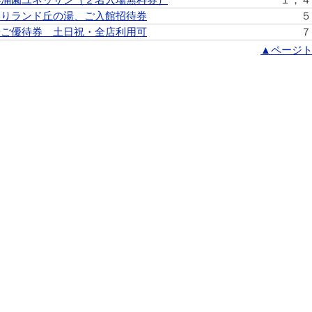
うりランド丘の湯、ご入館招待券
５
湯ご優待券 土日祝・全店利用可
７
▲ページ