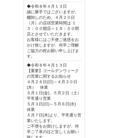
◆令和８年４月１３日
誠に勝手ではございますが、
棚卸しのため、４月２０日
（月）の店頭営業時間は １
３：００開店～１９：００閉
店とさせていただきます。
お客様にはご不便ご迷惑をお
かけ致しますが、何卒ご理解
ご協力の程お願い申し上げま
す。
◆令和８年４月１３日
【重要】ゴールデンウィーク
の営業に関するお知らせ
４月２６日(日)～４月３０日
(木） 休業
５月１日(金)、５月２日（土）
平常通り営業
５月３日(日)～５月６日(水)
休業
５月７日(木)より、平常通り営
業いたします。
ご不便をお掛けしますが、何
卒ご了承のほど宜しくお願い
致します。