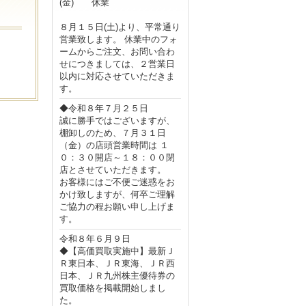
(金) 休業
８月１５日(土)より、平常通り
営業致します。 休業中のフォ
ームからご注文、お問い合わ
せにつきましては、２営業日
以内に対応させていただきま
す。
◆令和８年７月２５日
誠に勝手ではございますが、
棚卸しのため、７月３１日
（金）の店頭営業時間は １
０：３０開店～１８：００閉
店とさせていただきます。
お客様にはご不便ご迷惑をお
かけ致しますが、何卒ご理解
ご協力の程お願い申し上げま
す。
令和８年６月９日
◆【高価買取実施中】最新Ｊ
Ｒ東日本、ＪＲ東海、ＪＲ西
日本、ＪＲ九州株主優待券の
買取価格を掲載開始しまし
た。