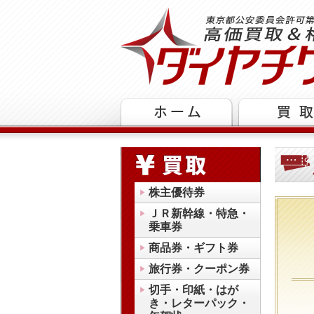
株主優待券
ＪＲ新幹線・特急・
乗車券
商品券・ギフト券
旅行券・クーポン券
切手・印紙・はが
き・レターパック・