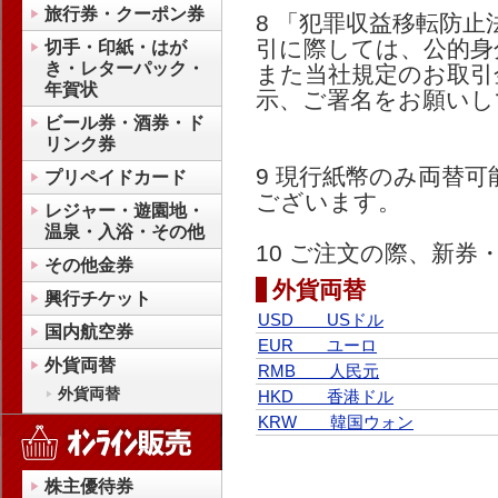
旅行券・クーポン券
8 「犯罪収益移転防止
引に際しては、公的身
切手・印紙・はが
き・レターパック・
また当社規定のお取引
年賀状
示、ご署名をお願いし
ビール券・酒券・ド
リンク券
9 現行紙幣のみ両替
プリペイドカード
ございます。
レジャー・遊園地・
温泉・入浴・その他
10 ご注文の際、新
その他金券
外貨両替
興行チケット
USD USドル
国内航空券
EUR ユーロ
外貨両替
RMB 人民元
外貨両替
HKD 香港ドル
KRW 韓国ウォン
株主優待券