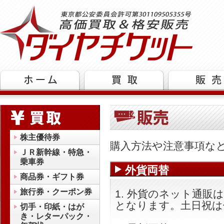
株主優待券
購入方法や注意事項な
ＪＲ新幹線・特急・
乗車券
外貨両替
商品券・ギフト券
旅行券・クーポン券
1. 外貨のネット通販は
となります。土日祝は
切手・印紙・はが
き・レターパック・