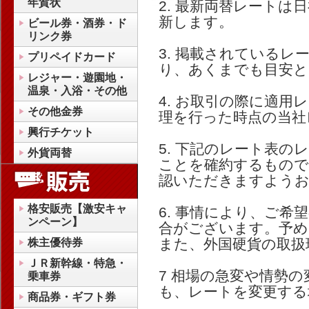
年賀状
2. 最新両替レートは日
新します。
ビール券・酒券・ド
リンク券
3. 掲載されている
プリペイドカード
り、あくまでも目安と
レジャー・遊園地・
温泉・入浴・その他
4. お取引の際に適
その他金券
理を行った時点の当社
興行チケット
5. 下記のレート表
外貨両替
ことを確約するもので
認いただきますようお
格安販売【激安キャ
6. 事情により、ご
ンペーン】
合がございます。予め
また、外国硬貨の取扱
株主優待券
ＪＲ新幹線・特急・
7 相場の急変や情勢
乗車券
も、レートを変更する
商品券・ギフト券