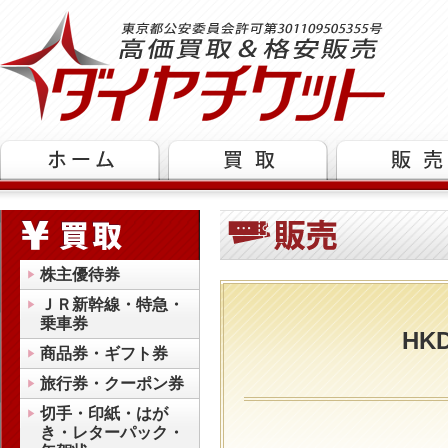
株主優待券
ＪＲ新幹線・特急・
乗車券
H
商品券・ギフト券
旅行券・クーポン券
切手・印紙・はが
き・レターパック・