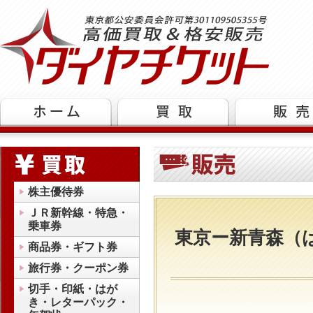
株主優待券
ＪＲ新幹線・特急・
乗車券
東京ー新青森（
商品券・ギフト券
旅行券・クーポン券
切手・印紙・はが
き・レターパック・