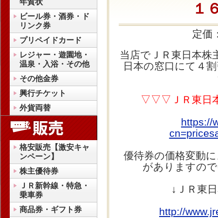
年賀状
１
ビール券・酒券・ド
リンク券
定価
プリペイドカード
当店でＪＲ東日本株
レジャー・遊園地・
温泉・入浴・その他
日本の窓口にて４割
その他金券
興行チケット
▽▽▽ＪＲ東日
外貨両替
https:/
cn=prices
格安販売【激安キャ
優待券の価格変動に
ンペーン】
がありますので
株主優待券
ＪＲ新幹線・特急・
↓ＪＲ東
乗車券
商品券・ギフト券
http://www.jr