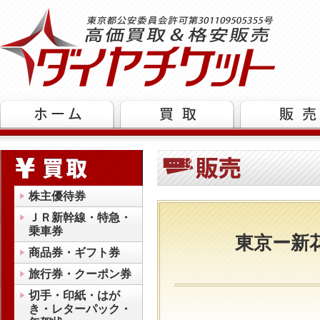
株主優待券
ＪＲ新幹線・特急・
乗車券
東京ー新
商品券・ギフト券
旅行券・クーポン券
切手・印紙・はが
き・レターパック・