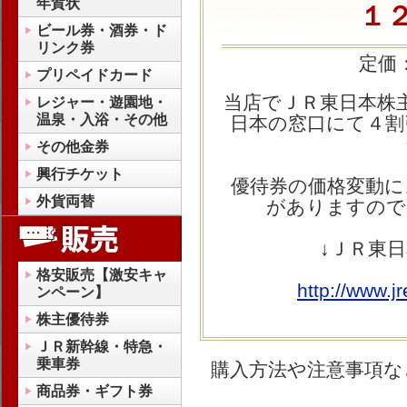
年賀状
１
ビール券・酒券・ド
リンク券
定価
プリペイドカード
当店でＪＲ東日本株
レジャー・遊園地・
温泉・入浴・その他
日本の窓口にて４割
その他金券
興行チケット
優待券の価格変動に
外貨両替
がありますので
↓ＪＲ東
格安販売【激安キャ
http://www.jr
ンペーン】
株主優待券
ＪＲ新幹線・特急・
乗車券
購入方法や注意事項な
商品券・ギフト券