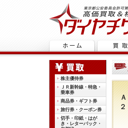
株主優待券
ＪＲ新幹線・特急・
乗車券
Ａ
商品券・ギフト券
２
旅行券・クーポン券
切手・印紙・はが
き・レターパック・