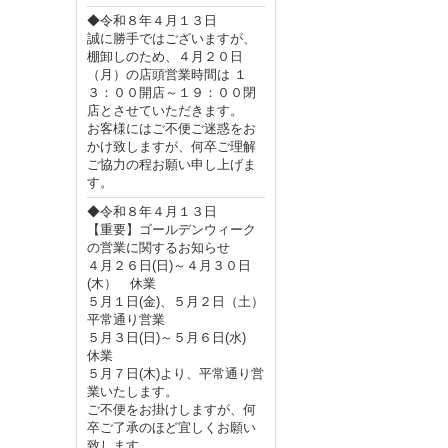
◆令和８年４月１３日
誠に勝手ではございますが、
棚卸しのため、４月２０日
（月）の店頭営業時間は １
３：００開店～１９：００閉
店とさせていただきます。
お客様にはご不便ご迷惑をお
かけ致しますが、何卒ご理解
ご協力の程お願い申し上げま
す。
◆令和８年４月１３日
【重要】ゴールデンウィーク
の営業に関するお知らせ
４月２６日(日)～４月３０日
(木） 休業
５月１日(金)、５月２日（土）
平常通り営業
５月３日(日)～５月６日(水)
休業
５月７日(木)より、平常通り営
業いたします。
ご不便をお掛けしますが、何
卒ご了承のほど宜しくお願い
致します。