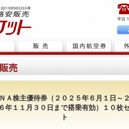
ＮＡ株主優待券（２０２５年６月１日～
６年１１月３０日まで搭乗有効）１０枚
ト