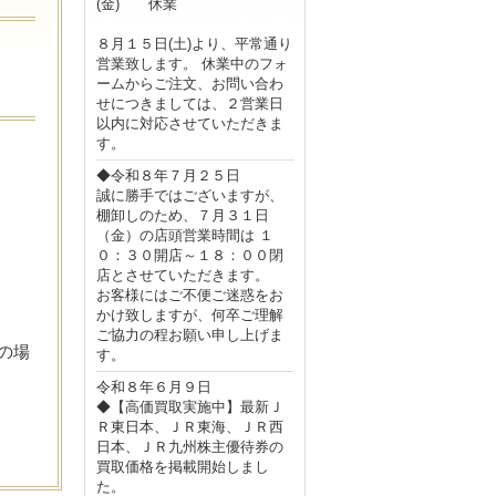
(金) 休業
８月１５日(土)より、平常通り
営業致します。 休業中のフォ
ームからご注文、お問い合わ
せにつきましては、２営業日
以内に対応させていただきま
す。
◆令和８年７月２５日
誠に勝手ではございますが、
棚卸しのため、７月３１日
（金）の店頭営業時間は １
０：３０開店～１８：００閉
店とさせていただきます。
お客様にはご不便ご迷惑をお
かけ致しますが、何卒ご理解
ご協力の程お願い申し上げま
の場
す。
令和８年６月９日
◆【高価買取実施中】最新Ｊ
Ｒ東日本、ＪＲ東海、ＪＲ西
日本、ＪＲ九州株主優待券の
買取価格を掲載開始しまし
た。