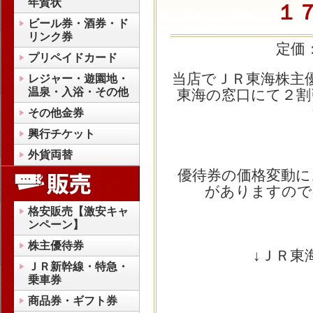
年賀状
１
ビール券・酒券・ド
リンク券
定価
プリペイドカード
当店でＪＲ東海株主
レジャー・遊園地・
温泉・入浴・その他
東海の窓口にて２割
その他金券
興行チケット
外貨両替
優待券の価格変動に
がありますので
格安販売【激安キャ
ンペーン】
株主優待券
↓ＪＲ東
ＪＲ新幹線・特急・
乗車券
商品券・ギフト券