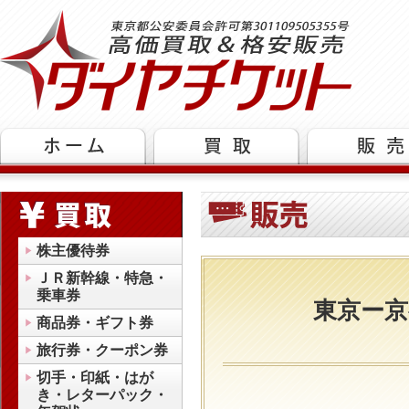
株主優待券
ＪＲ新幹線・特急・
乗車券
東京ー京
商品券・ギフト券
旅行券・クーポン券
切手・印紙・はが
き・レターパック・