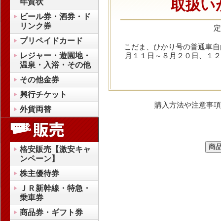
取扱い
年賀状
ビール券・酒券・ド
リンク券
定
プリペイドカード
こだま、ひかり号の普通車自
レジャー・遊園地・
月１１日～８月２０日、１２
温泉・入浴・その他
その他金券
興行チケット
購入方法や注意事項
外貨両替
格安販売【激安キャ
ンペーン】
株主優待券
ＪＲ新幹線・特急・
乗車券
商品券・ギフト券