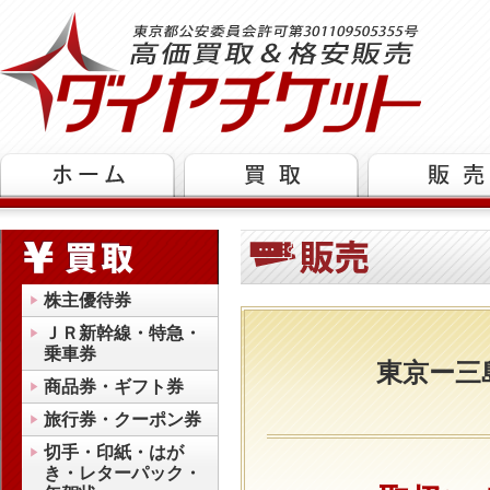
株主優待券
ＪＲ新幹線・特急・
乗車券
東京ー三
商品券・ギフト券
旅行券・クーポン券
切手・印紙・はが
き・レターパック・