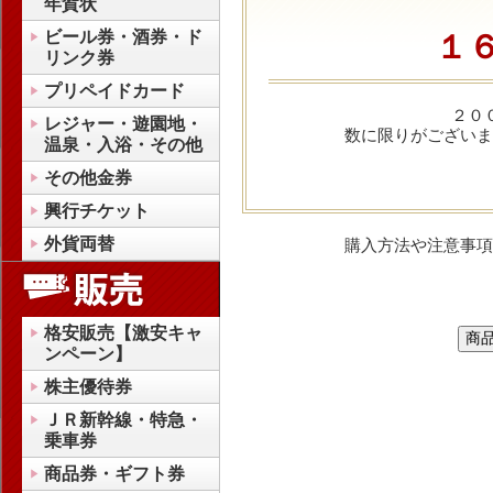
年賀状
ビール券・酒券・ド
１
リンク券
プリペイドカード
２０
レジャー・遊園地・
数に限りがございま
温泉・入浴・その他
その他金券
興行チケット
外貨両替
購入方法や注意事項
格安販売【激安キャ
ンペーン】
株主優待券
ＪＲ新幹線・特急・
乗車券
商品券・ギフト券