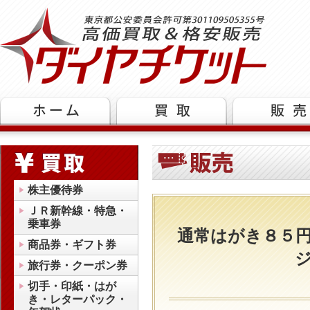
株主優待券
ＪＲ新幹線・特急・
乗車券
通常はがき８５
商品券・ギフト券
旅行券・クーポン券
切手・印紙・はが
き・レターパック・