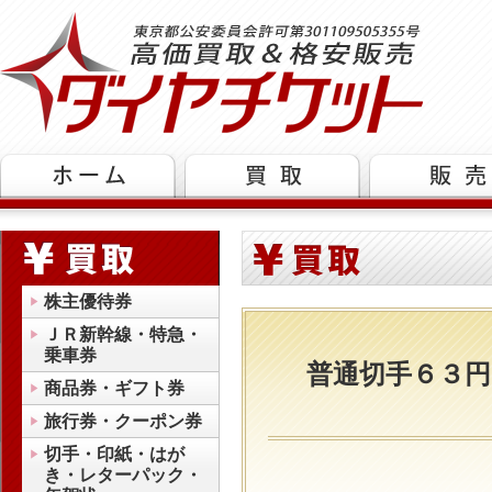
株主優待券
ＪＲ新幹線・特急・
乗車券
普通切手６３円
商品券・ギフト券
旅行券・クーポン券
切手・印紙・はが
き・レターパック・