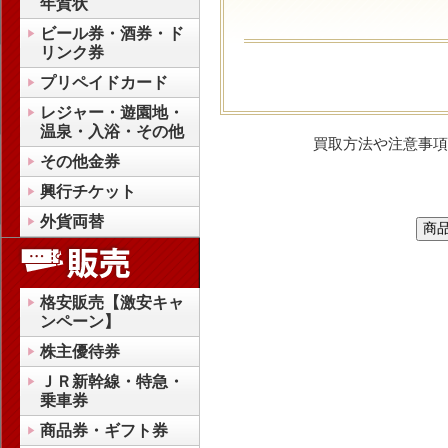
年賀状
ビール券・酒券・ド
リンク券
プリペイドカード
レジャー・遊園地・
温泉・入浴・その他
買取方法や注意事項
その他金券
興行チケット
外貨両替
格安販売【激安キャ
ンペーン】
株主優待券
ＪＲ新幹線・特急・
乗車券
商品券・ギフト券