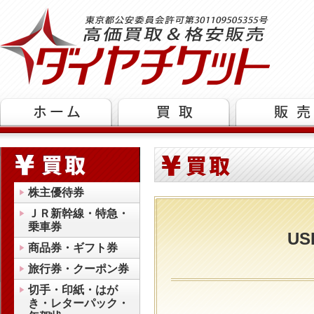
株主優待券
ＪＲ新幹線・特急・
乗車券
U
商品券・ギフト券
旅行券・クーポン券
切手・印紙・はが
き・レターパック・