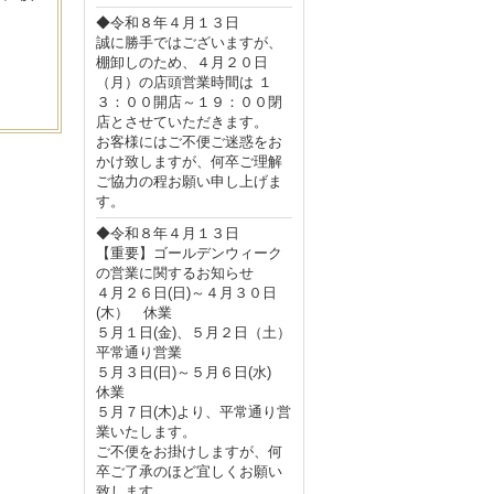
◆令和８年４月１３日
誠に勝手ではございますが、
棚卸しのため、４月２０日
（月）の店頭営業時間は １
３：００開店～１９：００閉
店とさせていただきます。
お客様にはご不便ご迷惑をお
かけ致しますが、何卒ご理解
ご協力の程お願い申し上げま
す。
◆令和８年４月１３日
【重要】ゴールデンウィーク
の営業に関するお知らせ
４月２６日(日)～４月３０日
(木） 休業
５月１日(金)、５月２日（土）
平常通り営業
５月３日(日)～５月６日(水)
休業
５月７日(木)より、平常通り営
業いたします。
ご不便をお掛けしますが、何
卒ご了承のほど宜しくお願い
致します。