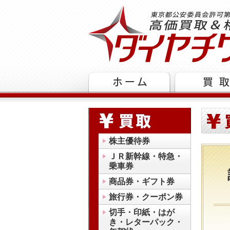
株主優待券
ＪＲ新幹線・特急・
乗車券
商品券・ギフト券
旅行券・クーポン券
切手・印紙・はが
き・レターパック・