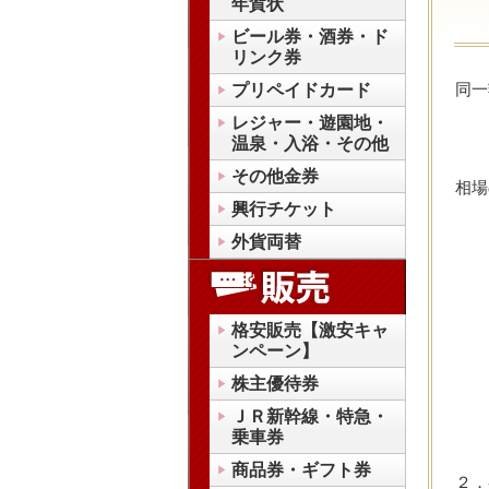
年賀状
ビール券・酒券・ド
リンク券
同一
プリペイドカード
レジャー・遊園地・
温泉・入浴・その他
その他金券
相場
興行チケット
外貨両替
格安販売【激安キャ
ンペーン】
株主優待券
ＪＲ新幹線・特急・
乗車券
商品券・ギフト券
２．