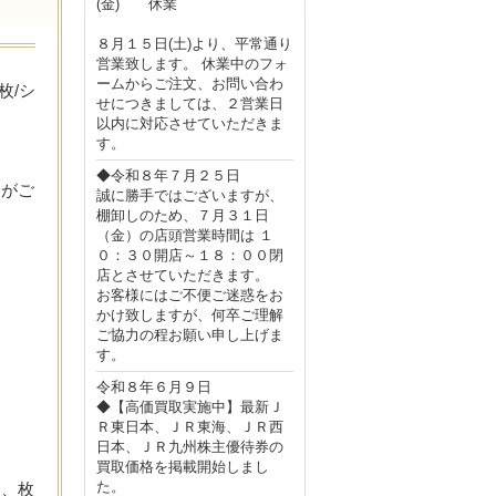
(金) 休業
８月１５日(土)より、平常通り
営業致します。 休業中のフォ
ームからご注文、お問い合わ
枚/シ
せにつきましては、２営業日
以内に対応させていただきま
す。
◆令和８年７月２５日
合がご
誠に勝手ではございますが、
棚卸しのため、７月３１日
（金）の店頭営業時間は １
０：３０開店～１８：００閉
店とさせていただきます。
お客様にはご不便ご迷惑をお
かけ致しますが、何卒ご理解
ご協力の程お願い申し上げま
す。
令和８年６月９日
◆【高価買取実施中】最新Ｊ
Ｒ東日本、ＪＲ東海、ＪＲ西
日本、ＪＲ九州株主優待券の
買取価格を掲載開始しまし
た。
て、枚