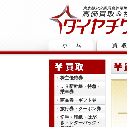
株主優待券
ＪＲ新幹線・特急・
乗車券
商品券・ギフト券
旅行券・クーポン券
切手・印紙・はが
き・レターパック・