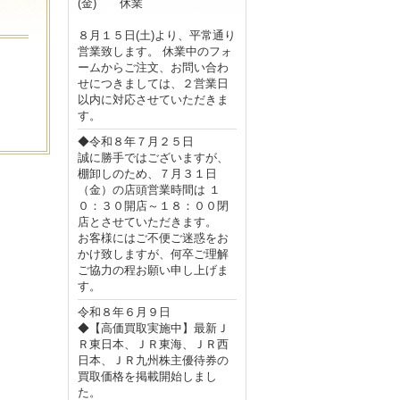
(金) 休業
８月１５日(土)より、平常通り
営業致します。 休業中のフォ
ームからご注文、お問い合わ
。
せにつきましては、２営業日
以内に対応させていただきま
す。
◆令和８年７月２５日
誠に勝手ではございますが、
棚卸しのため、７月３１日
（金）の店頭営業時間は １
０：３０開店～１８：００閉
店とさせていただきます。
お客様にはご不便ご迷惑をお
かけ致しますが、何卒ご理解
ご協力の程お願い申し上げま
す。
令和８年６月９日
◆【高価買取実施中】最新Ｊ
Ｒ東日本、ＪＲ東海、ＪＲ西
日本、ＪＲ九州株主優待券の
買取価格を掲載開始しまし
た。