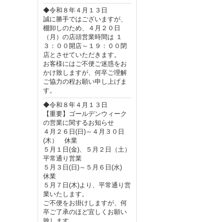
◆令和８年４月１３日
誠に勝手ではございますが、
棚卸しのため、４月２０日
（月）の店頭営業時間は １
３：００開店～１９：００閉
店とさせていただきます。
お客様にはご不便ご迷惑をお
かけ致しますが、何卒ご理解
ご協力の程お願い申し上げま
す。
◆令和８年４月１３日
【重要】ゴールデンウィーク
の営業に関するお知らせ
４月２６日(日)～４月３０日
(木） 休業
５月１日(金)、５月２日（土）
平常通り営業
５月３日(日)～５月６日(水)
休業
５月７日(木)より、平常通り営
業いたします。
ご不便をお掛けしますが、何
卒ご了承のほど宜しくお願い
致します。