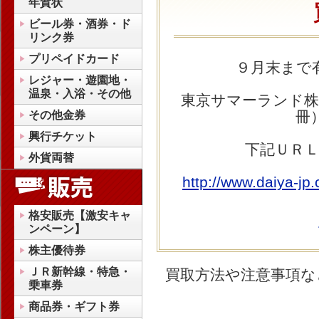
年賀状
ビール券・酒券・ド
リンク券
プリペイドカード
９月末まで
レジャー・遊園地・
温泉・入浴・その他
東京サマーランド株
冊
その他金券
興行チケット
下記ＵＲＬ
外貨両替
http://www.daiya-j
格安販売【激安キャ
ンペーン】
株主優待券
ＪＲ新幹線・特急・
買取方法や注意事項な
乗車券
商品券・ギフト券