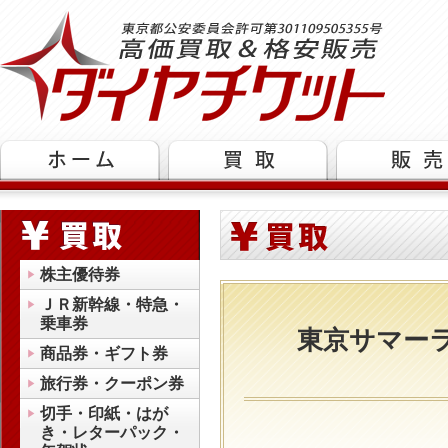
株主優待券
ＪＲ新幹線・特急・
乗車券
東京サマー
商品券・ギフト券
旅行券・クーポン券
切手・印紙・はが
き・レターパック・