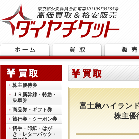
株主優待券
ＪＲ新幹線・特急・
乗車券
富士急ハイラン
商品券・ギフト券
株主優
旅行券・クーポン券
切手・印紙・はが
き・レターパック・