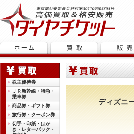
株主優待券
ＪＲ新幹線・特急・
乗車券
ディズニ
商品券・ギフト券
旅行券・クーポン券
切手・印紙・はが
き・レターパック・