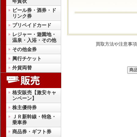
年賀状
ビール券・酒券・ド
リンク券
プリペイドカード
レジャー・遊園地・
温泉・入浴・その他
買取方法や注意事項
その他金券
興行チケット
外貨両替
格安販売【激安キャ
ンペーン】
株主優待券
ＪＲ新幹線・特急・
乗車券
商品券・ギフト券