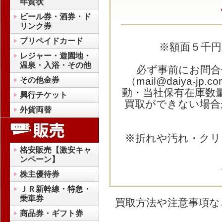
年賀状
ビール券・酒券・ド
リンク券
プリペイドカード
※額面５千円
レジャー・遊園地・
温泉・入浴・その他
必ず事前にお問合
（mail@daiya-
その他金券
動・当社保有在庫数
興行チケット
買取ができない場合
外貨両替
※折れや汚れ・クリ
格安販売【激安キャ
ンペーン】
株主優待券
ＪＲ新幹線・特急・
乗車券
買取方法や注意事項な
商品券・ギフト券