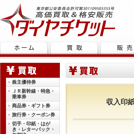
株主優待券
ＪＲ新幹線・特急・
乗車券
収入印
商品券・ギフト券
旅行券・クーポン券
切手・印紙・はが
き・レターパック・