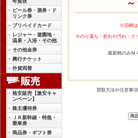
～
年賀状
ビール券・酒券・ド
リンク券
※旧柄は
プリペイドカード
レジャー・遊園地・
※のり落ち・折れや汚れ・ク
温泉・入浴・その他
その他金券
最新柄のみＭ
興行チケット
外貨両替
買取方法や注意事項
格安販売【激安キャ
ンペーン】
株主優待券
ＪＲ新幹線・特急・
乗車券
商品券・ギフト券