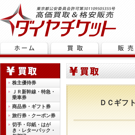
株主優待券
ＪＲ新幹線・特急・
乗車券
ＤＣギフ
商品券・ギフト券
旅行券・クーポン券
切手・印紙・はが
き・レターパック・