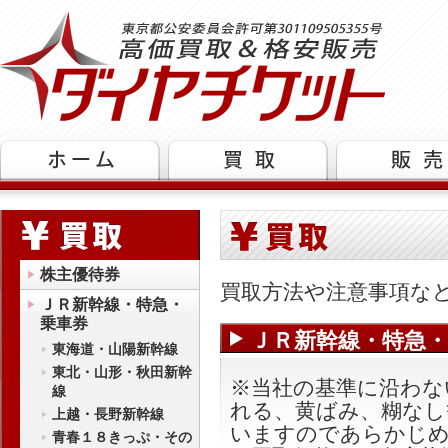
株主優待券
買取方法や注意事項な
ＪＲ新幹線・特急・
乗車券
ＪＲ新幹線・特急・
東海道・山陽新幹線
東北・山形・秋田新幹
※当社の基準に沿わな
線
れる、黄ばみ、糊なし
上越・長野新幹線
いますのであらかじ
青春１８きっぷ・その