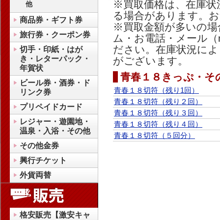
※買取価格は、在庫状
他
る場合があります。お
商品券・ギフト券
※買取金額が多いの場
旅行券・クーポン券
ム・お電話・メール（mai
ださい。在庫状況によ
切手・印紙・はが
き・レターパック・
がございます。
年賀状
青春１８きっぷ・そ
ビール券・酒券・ド
青春１８切符（残り1回）
リンク券
青春１８切符（残り２回）
プリペイドカード
青春１８切符（残り３回）
レジャー・遊園地・
青春１８切符（残り４回）
温泉・入浴・その他
青春１８切符（５回分）
その他金券
興行チケット
外貨両替
格安販売【激安キャ